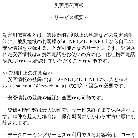
災害用伝言板
～サービス概要～
災害用伝言板とは、震度6弱程度以上の地震などの災害発生
時に、被災地域のお客様が5G NET／LTE NET上から自己の
安否情報を登録することが可能となるサービスです。登録さ
れた安否情報はau携帯電話をお使いの方の他、他社携帯電話
やPC等からも確認していただくことが可能です。
<<ご利用上の注意点>>
・安否情報の登録には、5G NET／LTE NETの加入とauメー
ル（@au.com／@ezweb.ne.jp）の加入・設定が必要です。
・安否情報の登録や確認は全国から可能です。
・登録可能件数は最大10件で、サービス終了まで保存されま
す。10件を超えた場合は、保存期間にかかわらず古い順に削
除されます。
・データローミングサービスが利用できるお客様は、ローミ